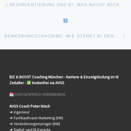
Beitragsnavigation
Vorheriger Beitrag
NEUORIENTIERUNG UND KI: WAS MACHT MICH EINZIGARTIG?
ZURÜCK ZUR BEITRAGSL
Nä
BEWERBUNGSCOACHING: WIE STÄRKT KI DEN BEWERBUNGSPROZESS?
BIZ & BOOST
Coaching
München - Karriere & Einzelgründung im KI
Zeitalter -
Kostenfrei via AVGS
ERSTGESPRÄCH VEREINBAREN
AVGS Coach Peter Krisch
➔ Ingenieur
➔ Fachkaufmann Marketing (IHK)
➔ Veränderungsmanager (IHK)
➔ Digital- und KI-Experte