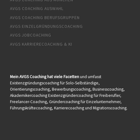
AVGS COACHING AUSWAHL
AVGS COACHING BERUFSGRUPPEN
AVGS EINZELGRÜNDUNGSCOACHING
AVGS JOBCOACHING
AVGS KARRIERECOACHING & KI
Mein AVGS Coaching hat viele Facetten
und umfasst
Existenzgründungscoaching für Solo-Selbständige,
Orientierungscoaching, Bewerbungscoaching, Businesscoaching,
Akademikercoaching Existenzgründercoaching für Freiberufler,
Freelancer-Coaching, Gründercoaching für Einzelunternehmer,
Führungskräftecoaching, Karrierecoaching und Migrationscoaching.